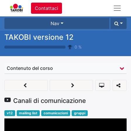
Contattaci
Nav
TAKOBI versione 12
0
%
Contenuto del corso
Canali di comunicazione
v12
mailing list
comunicazioni
gruppi