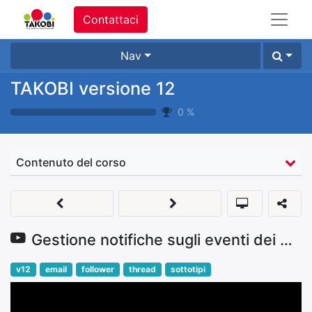
Contattaci
Nav
TAKOBI versione 12
0
%
Contenuto del corso
Gestione notifiche sugli eventi dei documenti
v12
email
follower
thread
sottotipi