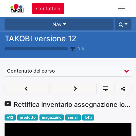
Contattaci
Nav
TAKOBI versione 12
0
%
Contenuto del corso
Rettifica inventario assegnazione lotto
v12
prodotto
magazzino
seriali
lotti